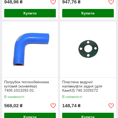
948,96
947,76
₴
₴
Купити
Купити
Патрубок теплообмінника
Пластина ведучої
кутовий (конвейер)
напівмуфти задня (для
7405.1013292-01
КамАЗ) 740.1029272
В наявності
В наявності
568,02
148,74
₴
₴
Купити
Купити