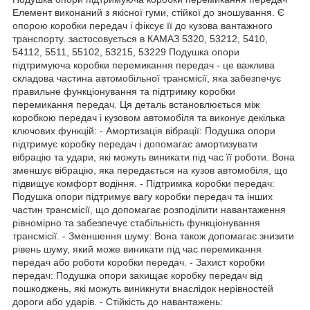
Елемент виконаний з якісної гуми, стійкої до зношування. Є
опорою коробки передач і фіксує її до кузова вантажного
транспорту. застосовується в КАМАЗ 5320, 53212, 5410,
54112, 5511, 55102, 53215, 53229 Подушка опори
підтримуюча коробки перемикання передач - це важлива
складова частина автомобільної трансмісії, яка забезпечує
правильне функціонування та підтримку коробки
перемикання передач. Ця деталь встановлюється між
коробкою передач і кузовом автомобіля та виконує декілька
ключових функцій: - Амортизація вібрації: Подушка опори
підтримує коробку передач і допомагає амортизувати
вібрацію та удари, які можуть виникати під час її роботи. Вона
зменшує вібрацію, яка передається на кузов автомобіля, що
підвищує комфорт водіння. - Підтримка коробки передач:
Подушка опори підтримує вагу коробки передач та інших
частин трансмісії, що допомагає розподілити навантаження
рівномірно та забезпечує стабільність функціонування
трансмісії. - Зменшення шуму: Вона також допомагає знизити
рівень шуму, який може виникати під час перемикання
передач або роботи коробки передач. - Захист коробки
передач: Подушка опори захищає коробку передач від
пошкоджень, які можуть виникнути внаслідок нерівностей
дороги або ударів. - Стійкість до навантажень: