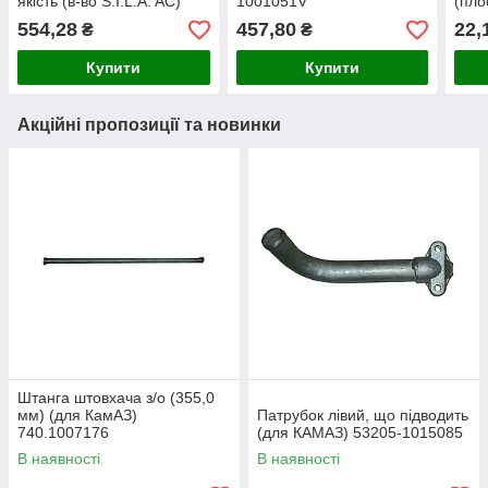
якість (в-во S.I.L.A. AC)
1001051V
(пло
5320-1001020
532
554,28
457,80
22,
₴
₴
Купити
Купити
Акційні пропозиції та новинки
Штанга штовхача з/о (355,0
мм) (для КамАЗ)
Патрубок лівий, що підводить
740.1007176
(для КАМАЗ) 53205-1015085
В наявності
В наявності