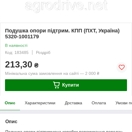
Подушка опори підтрим. КПП (ПХТ, Україна)
5320-1001179
В наявності
Код: 183485
Роздріб
213,30
₴
Мінімальна сума замовлення на сайті — 2 000 ₴
Купити
Опис
Характеристики
Доставка
Оплата
Умови п
Опис
Подушка опори підтримуюча коробки перемикання передач