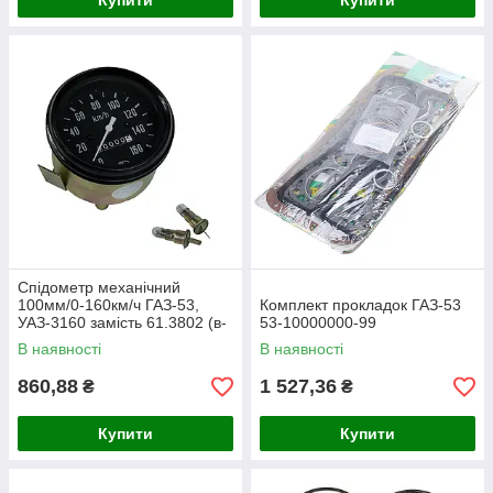
Купити
Купити
Спідометр механічний
100мм/0-160км/ч ГАЗ-53,
Комплект прокладок ГАЗ-53
УАЗ-3160 замість 61.3802 (в-
53-10000000-99
во S.I.L.A. AC) 67.3802
В наявності
В наявності
860,88
1 527,36
₴
₴
Купити
Купити