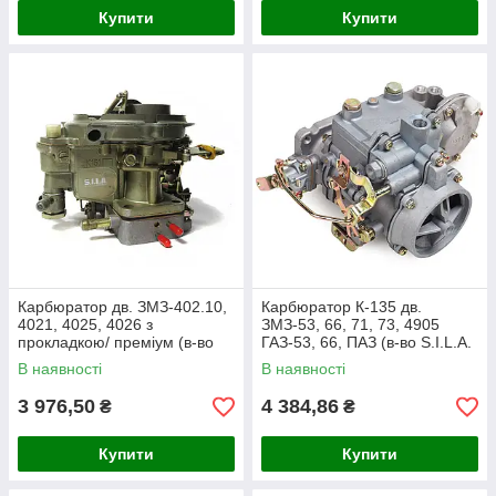
Купити
Купити
Карбюратор дв. ЗМЗ-402.10,
Карбюратор К-135 дв.
4021, 4025, 4026 з
ЗМЗ-53, 66, 71, 73, 4905
прокладкою/ преміум (в-во
ГАЗ-53, 66, ПАЗ (в-во S.I.L.A.
S.I.L.A. AC) К151-1107010
AC) К135-1107010
В наявності
В наявності
3 976,50
4 384,86
₴
₴
Купити
Купити