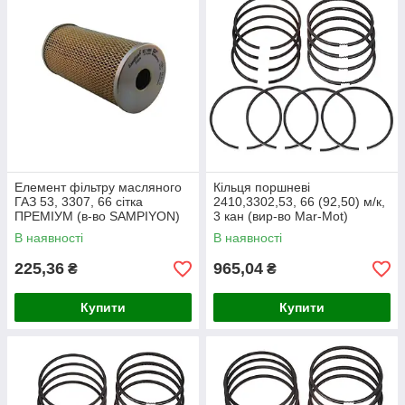
Елемент фільтру масляного
Кільця поршневі
ГАЗ 53, 3307, 66 сітка
2410,3302,53, 66 (92,50) м/к,
ПРЕМІУМ (в-во SAMPIYON)
3 кан (вир-во Mar-Mot)
53-1012040 / CE 1005
402.1000100
В наявності
В наявності
OX55DECO
225,36
965,04
₴
₴
Купити
Купити