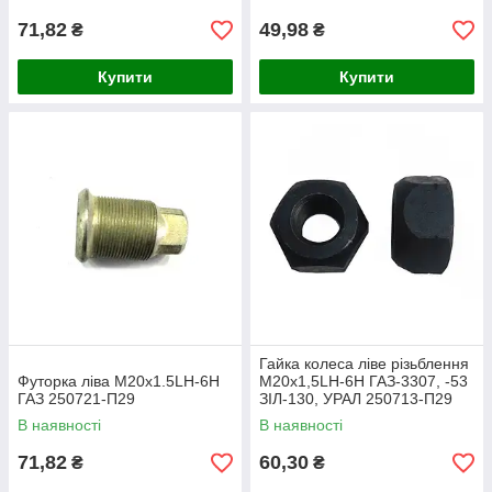
71,82
49,98
₴
₴
Купити
Купити
Гайка колеса ліве різьблення
Футорка ліва М20х1.5LH-6H
М20х1,5LH-6H ГАЗ-3307, -53
ГАЗ 250721-П29
ЗІЛ-130, УРАЛ 250713-П29
120-3103019
В наявності
В наявності
71,82
60,30
₴
₴