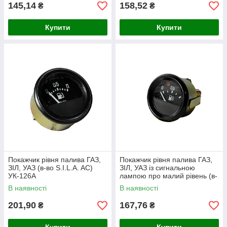
145,14
158,52
₴
₴
Купити
Купити
Покажчик рівня палива ГАЗ,
Покажчик рівня палива ГАЗ,
ЗІЛ, УАЗ (в-во S.I.L.A. AC)
ЗІЛ, УАЗ із сигнальною
УК-126А
лампою про малий рівень (в-
во S.I.L.A. AC) 13.3806010
В наявності
В наявності
201,90
167,76
₴
₴