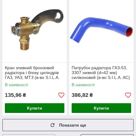
Кран зливний бронзовий
Патрубок радіатора ГАЗ-53,
радіатора і блоку циліндрів
3307 нижній (d=42 мм)
ГАЗ, УАЗ, МТЗ (в-во S.I.L.A.
силіконовий (в-во S.I.L.A. AC)
AC) 51-1305040 (ПС7-2)
53-1303025
В наявності
В наявності
135,96
386,82
₴
₴
Купити
Купити
Показати ще