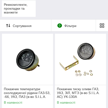
Ремкомплекти,
прокладки та
манжети
Сортування
0
Фільтри
Покажчик температури
Покажчик тиску оливи ГАЗ,
охолоджуючої рідини ГАЗ-53,
УАЗ, ЗІЛ, МТЗ (в-во S.I.L.A.
-66, УАЗ, ПАЗ (в-во S.I.L.A.
AC) УК-130А
AC) УК145А
В наявності
В наявності