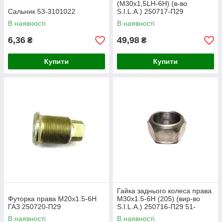
(М30х1,5LH-6H) (в-во
Сальник 53-3101022
S.I.L.A.) 250717-П29
В наявності
В наявності
6,36
49,98
₴
₴
Купити
Купити
Гайка заднього колеса права
Футорка права М20х1.5-6H
М30х1.5-6H (205) (вир-во
ГАЗ 250720-П29
S.I.L.A.) 250716-П29 51-
3101048
В наявності
В наявності