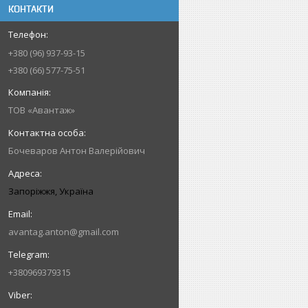
КОНТАКТИ
+380 (96) 937-93-15
+380 (66) 577-75-51
ТОВ «Авантаж»
Бочеваров Антон Валерійович
Запоріжжя, Україна
avantag.anton@gmail.com
+380969379315