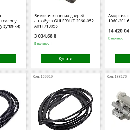
а
Вимикач кінцевих дверей
Амортизато
із салону
автобуса GULERYUZ 2060-052
1060-201 
у зупинки)
A011710056
14 420,04
3 034,68 ₴
В наявності
В наявності
Купити
169919
188176