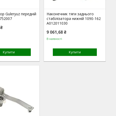
р Guleryuz передній
Наконечник тяги заднього
6752007
стабілізатора нижній 1090-162
A012011030
 ₴
9 061,68 ₴
В наявності
Купити
Купити