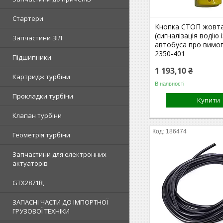
Стартери
Кнопка СТОП жовт
(сигналізація водію 
Запчастини ЗІЛ
автобуса про вимог
2350-401
Підшипники
1 193,10 ₴
Картридж турбіни
В наявності
Прокладки турбіни
Купити
Клапан турбіни
186474
Геометрія турбіни
Запчастини для електронних
актуаторів
GTX2871R,
ЗАПАСНІ ЧАСТИ ДО ІМПОРТНОЇ
ГРУЗОВОЇ ТЕХНІКИ