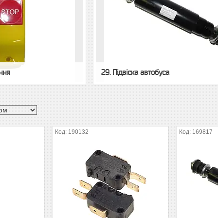
ння
29. Підвіска автобуса
190132
169817