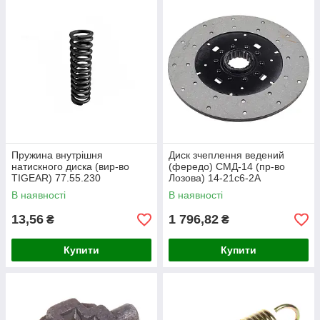
Пружина внутрішня
Диск зчеплення ведений
натискного диска (вир-во
(фередо) СМД-14 (пр-во
TIGEAR) 77.55.230
Лозова) 14-21с6-2А
В наявності
В наявності
13,56
1 796,82
₴
₴
Купити
Купити