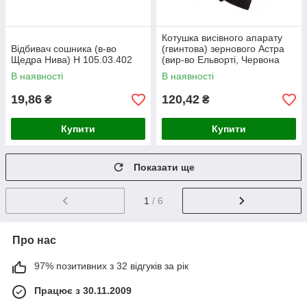
Котушка висівного апарату
Відбивач сошника (в-во
(гвинтова) зернового Астра
Щедра Нива) Н 105.03.402
(вир-во Ельворті, Червона
Зірка) 400.00.022
В наявності
В наявності
19,86
120,42
₴
₴
Купити
Купити
Показати ще
1
/ 6
Про нас
97% позитивних з 32 відгуків за рік
Працює з 30.11.2009