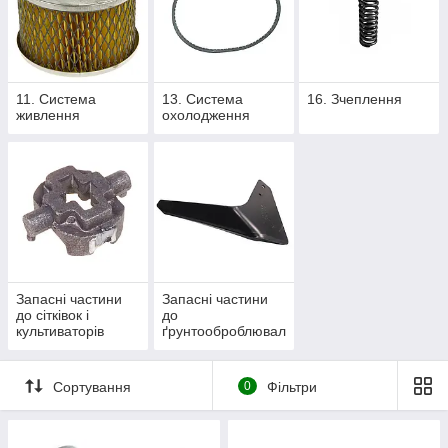
11. Система
13. Система
16. Зчеплення
живлення
охолодження
Запасні частини
Запасні частини
до сітківок і
до
культиваторів
ґрунтооброблювал
ьної техніки
Сортування
0
Фільтри