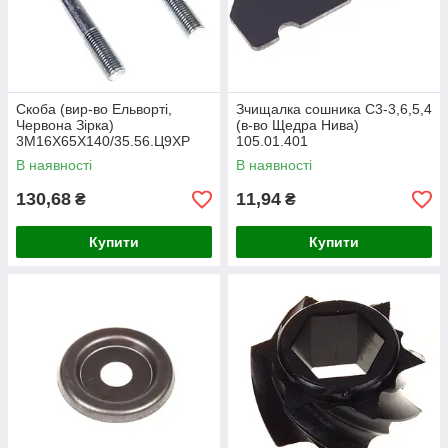
Скоба (вир-во Ельворті,
Зчищалка сошника С3-3,6,5,4
Червона Зірка)
(в-во Щедра Нива)
3М16Х65Х140/35.56.Ц9ХР
105.01.401
В наявності
В наявності
130,68
11,94
₴
₴
Купити
Купити