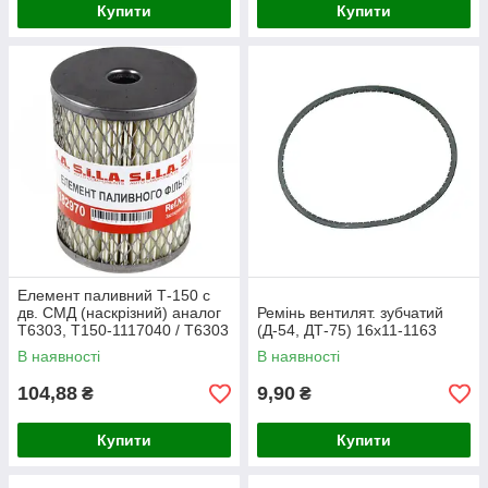
Купити
Купити
Елемент паливний Т-150 с
дв. СМД (наскрізний) аналог
Ремінь вентилят. зубчатий
Т6303, Т150-1117040 / Т6303
(Д-54, ДТ-75) 16х11-1163
/ РД-001 ФЕТ-006
В наявності
В наявності
(наскрізний)
104,88
9,90
₴
₴
Купити
Купити