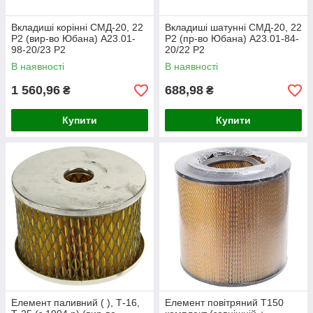
Вкладиші корінні СМД-20, 22
Вкладиші шатунні СМД-20, 22
Р2 (вир-во Юбана) А23.01-
Р2 (пр-во Юбана) А23.01-84-
98-20/23 Р2
20/22 Р2
В наявності
В наявності
1 560,96
688,98
₴
₴
Купити
Купити
Елемент паливний ( ), Т-16,
Елемент повітряний Т150