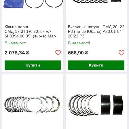
Кільця порш.
Вкладиші шатунні СМД-20, 22
СМД-17КН-19,-20, 5к м/к
Р3 (пр-во Юбана) А23.01-84-
(4.0394.00.05) (вир-во Mar-
20/22 Р3
Mot) СТ-20-03-с6-КЧ
В наявності
В наявності
2 078,34
666,90
₴
₴
Купити
Купити