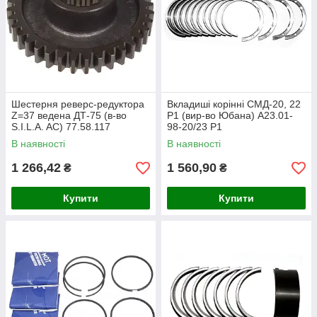
Шестерня реверс-редуктора
Вкладиші корінні СМД-20, 22
Z=37 ведена ДТ-75 (в-во
Р1 (вир-во Юбана) А23.01-
S.I.L.A. AC) 77.58.117
98-20/23 Р1
В наявності
В наявності
1 266,42
1 560,90
₴
₴
Купити
Купити