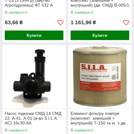
Т-25 (з 1994 р) (вир-во
комплект (зовнішній +
Агрогідромаш) ФТ 532 А
внутрішній) (дв. СМД) В-005/1
+ В-005 Т150-1109560
В наявності
В наявності
(ФВ-150-Т150)
63,66
1 161,96
₴
₴
Купити
Купити
Насос підкачки СМД-14 СМД
Елемент фільтру повітря
22, А-41, А-01 (в-во S.I.L.A.
(комплект: зовнішній +
AC) 16с30-8А
внутрішній) Т-150 та ін. з дв.
СМД (в-во S.I Т150-1109560
В наявності
В наявності
В-005