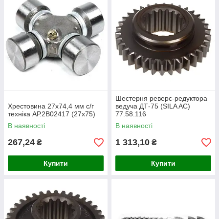
Шестерня реверс-редуктора
Хрестовина 27х74,4 мм с/г
ведуча ДТ-75 (SILA AC)
техніка АР.2B02417 (27х75)
77.58.116
В наявності
В наявності
267,24
1 313,10
₴
₴
Купити
Купити