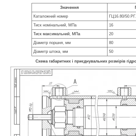
Значення
Каталожний номер
ГЦ16.80/50.РГ
Тиск номінальний, МПа
16
Тиск максимальний, МПа
20
Діаметр поршня, мм
80
Діаметр штока, мм
50
Схема габаритних і приєднувальних розмірів гід