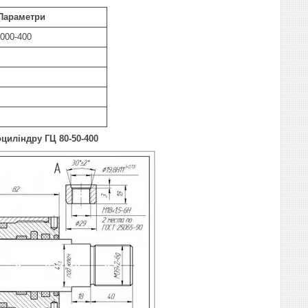
Параметри
.000-400
роциліндру
ГЦ 80-50-400