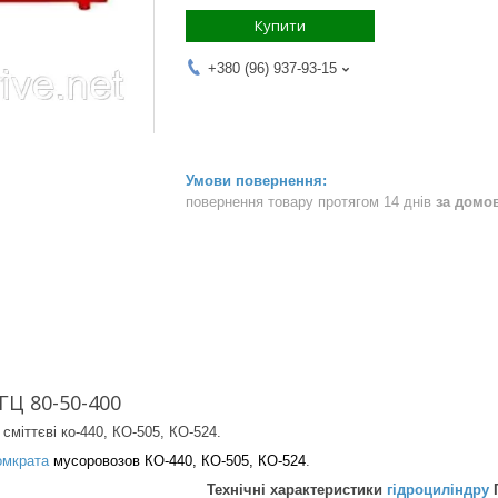
Купити
+380 (96) 937-93-15
повернення товару протягом 14 днів
за домо
ГЦ 80-50-400
:
сміттєві ко-440, КО-505, КО-524.
омкрата
мусоровозов КО-440
, КО-50
5, КО-5
24
.
Технічні характеристики
гідроциліндру