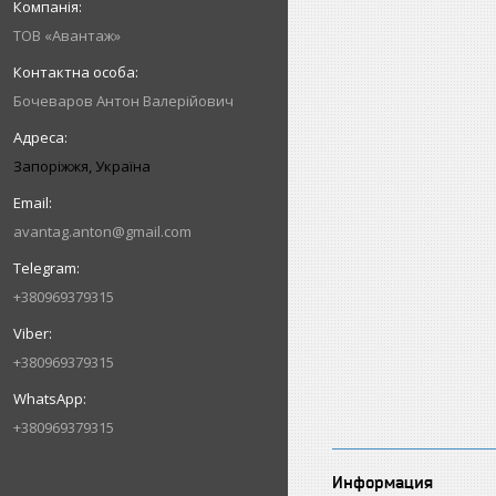
ТОВ «Авантаж»
Бочеваров Антон Валерійович
Запоріжжя, Україна
avantag.anton@gmail.com
+380969379315
+380969379315
+380969379315
Информация