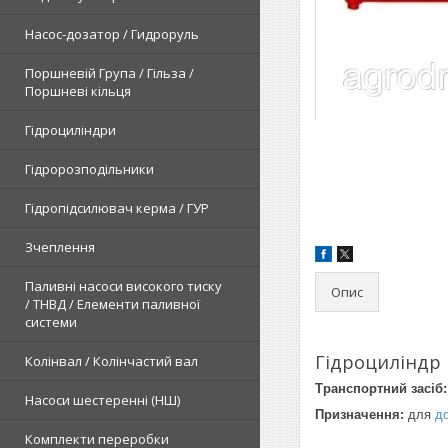
Насос-дозатор / Гидроруль
Поршневій Група / Гільза /
Поршневі кільця
Гідроциліндри
Гідророзподільники
Гідропідсилювач керма / ГУР
Зчеплення
Паливні насоси високого тиску
Опис
/ ТНВД / Елементи паливної
системи
Гідроциліндр 
Колінвал / Колінчастий вал
Транспортний засіб
Насоси шестеренні (НШ)
Призначення:
для
д
Комплекти переробки