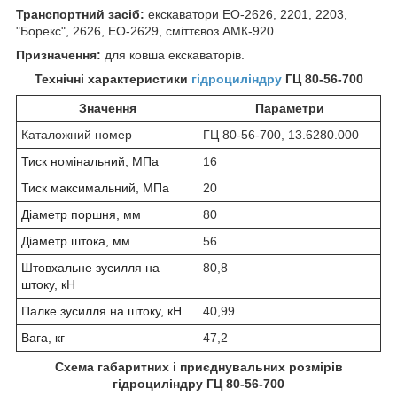
Транспортний засіб:
екскаватори
ЕО-2626, 2201, 2203,
"Борекс", 2626, ЕО-2629, сміттєвоз АМК-920.
Призначення:
для ковша екскаваторів.
Технічні характеристики
гідроциліндру
ГЦ 80-56-700
Значення
Параметри
Каталожний номер
ГЦ 80-56-700, 13.6280.000
Тиск номінальний, МПа
16
Тиск максимальний, МПа
20
Діаметр поршня, мм
80
Діаметр штока, мм
56
Штовхальне зусилля на
80,8
штоку, кН
Палке зусилля на штоку, кН
40,99
Вага, кг
47,2
Схема габаритних і приєднувальних розмірів
гідроциліндру
ГЦ 80-56-700