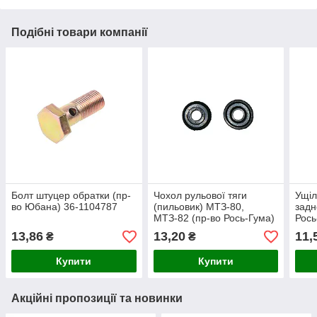
Подібні товари компанії
Болт штуцер обратки (пр-
Чохол рульової тяги
Ущіл
во Юбана) 36-1104787
(пильовик) МТЗ-80,
задн
МТЗ-82 (пр-во Рось-Гума)
Рось
А35.32.005-Б
13,86
13,20
11,
₴
₴
Купити
Купити
Акційні пропозиції та новинки