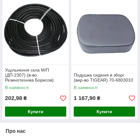
Ущільнення скла М/П
(ДП-2307) (в-во
Подушка сидіння в зборі
Резинотехніка Борисов)
(вир-во TIGEAR) 70-6803010
А37.08.043
В наявності
В наявності
202,98
1 167,90
₴
₴
Купити
Купити
Про нас