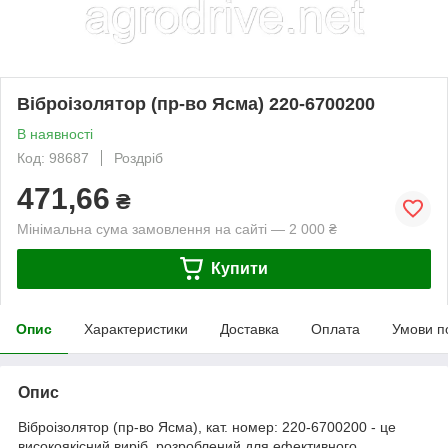
Віброізолятор (пр-во Ясма) 220-6700200
В наявності
Код: 98687
Роздріб
471,66
₴
Мінімальна сума замовлення на сайті — 2 000 ₴
Купити
Опис
Характеристики
Доставка
Оплата
Умови п
Опис
Віброізолятор (пр-во Ясма), кат. номер: 220-6700200 - це
високоякісний виріб, розроблений для ефективного