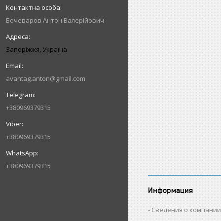
Бочеваров Антон Валерійович
Запоріжжя, Україна
avantag.anton@gmail.com
+380969379315
+380969379315
+380969379315
Информация
Сведения о компани