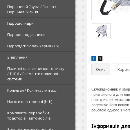
Поршневій Група / Гільза /
Поршневі кільця
Гідроциліндри
Гідророзподільники
Гідропідсилювач керма / ГУР
Зчеплення
Паливні насоси високого тиску
Опис
Харак
/ ТНВД / Елементи паливної
системи
Склопідйомник у збор
Колінвал / Колінчастий вал
призначеного для лів
електричних механізм
Насоси шестеренні (НШ)
полегшує його пошук 
роботою одного з йог
Комплекти переробки
тракторів і автомобілів
Інформація дл
Запчастини до причепів