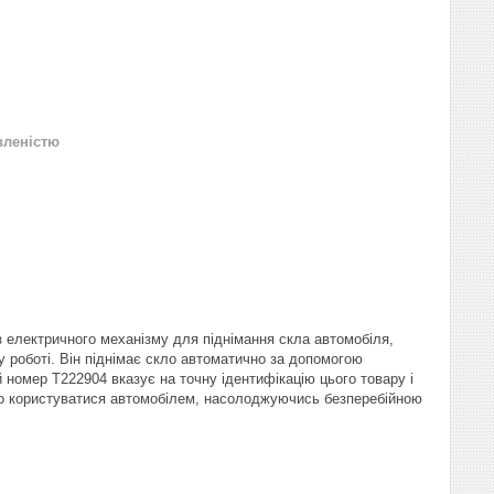
вленістю
з електричного механізму для піднімання скла автомобіля,
у роботі. Він піднімає скло автоматично за допомогою
 номер T222904 вказує на точну ідентифікацію цього товару і
но користуватися автомобілем, насолоджуючись безперебійною