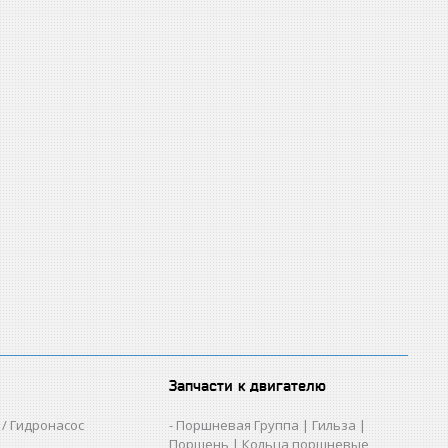
Запчасти к двигателю
/ Гидронасос
Поршневая Группа | Гильза |
Поршень | Кольца поршневые