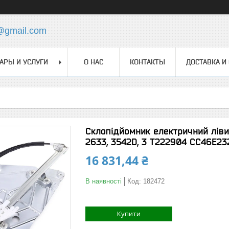
@gmail.com
АРЫ И УСЛУГИ
О НАС
КОНТАКТЫ
ДОСТАВКА И
Склопідйомник електричний лівий 
2633, 3542D, 3 T222904 CC46E23
16 831,44 ₴
В наявності
Код:
182472
Купити