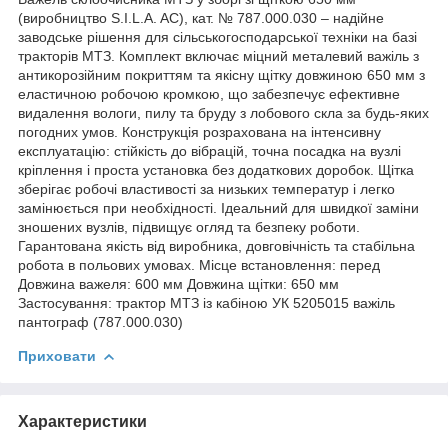
(виробництво S.I.L.A. AC), кат. № 787.000.030 – надійне
заводське рішення для сільськогосподарської техніки на базі
тракторів МТЗ. Комплект включає міцний металевий важіль з
антикорозійним покриттям та якісну щітку довжиною 650 мм з
еластичною робочою кромкою, що забезпечує ефективне
видалення вологи, пилу та бруду з лобового скла за будь-яких
погодних умов. Конструкція розрахована на інтенсивну
експлуатацію: стійкість до вібрацій, точна посадка на вузлі
кріплення і проста установка без додаткових доробок. Щітка
зберігає робочі властивості за низьких температур і легко
замінюється при необхідності. Ідеальний для швидкої заміни
зношених вузлів, підвищує огляд та безпеку роботи.
Гарантована якість від виробника, довговічність та стабільна
робота в польових умовах. Місце встановлення: перед
Довжина важеля: 600 мм Довжина щітки: 650 мм
Застосування: трактор МТЗ із кабіною УК 5205015 важіль
пантограф (787.000.030)
Приховати
Характеристики