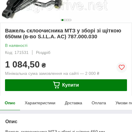
Важель склоочисника МТЗ у зборі зі щіткою
650мм (в-во S.I.L.A. AC) 787.000.030
В наявності
Код: 171531
Роздріб
1 084,50
₴
Мінімальна сума замовлення на сайті — 2 000 ₴
Купити
Опис
Характеристики
Доставка
Оплата
Умови п
Опис
Важель склоочисника МТЗ у зборі зі щіткою 650 мм