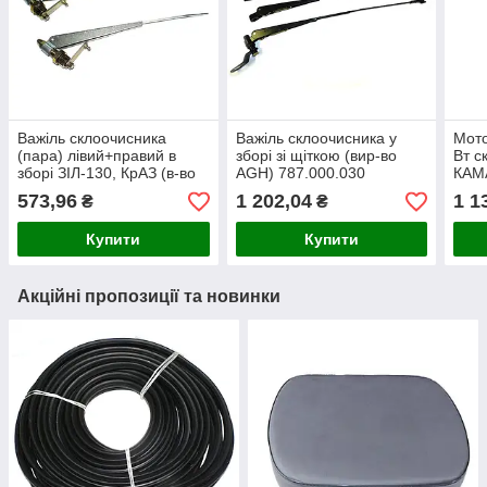
Важіль склоочисника
Важіль склоочисника у
Мото
(пара) лівий+правий в
зборі зі щіткою (вир-во
Вт с
зборі ЗІЛ-130, КрАЗ (в-во
AGH) 787.000.030
КАМА
S.I.L.A. AC) СЛ440-
S.I.
573,96
1 202,04
1 1
₴
₴
5205000
27.5
Купити
Купити
Акційні пропозиції та новинки