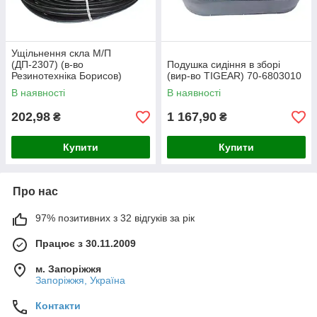
Ущільнення скла М/П
(ДП-2307) (в-во
Подушка сидіння в зборі
Резинотехніка Борисов)
(вир-во TIGEAR) 70-6803010
А37.08.043
В наявності
В наявності
202,98
1 167,90
₴
₴
Купити
Купити
Про нас
97% позитивних з 32 відгуків за рік
Працює з 30.11.2009
м. Запоріжжя
Запоріжжя, Україна
Контакти