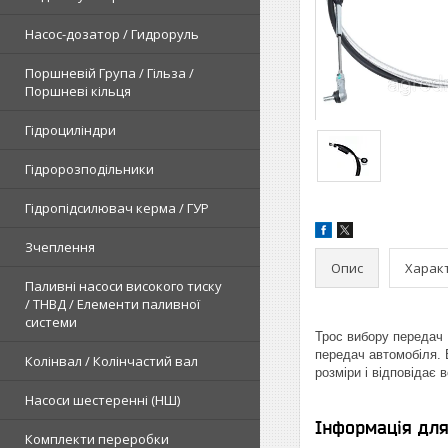
Насос-дозатор / Гидроруль
Поршневій Група / Гільза /
Поршневі кільця
Гідроциліндри
Гідророзподільники
Гідропідсилювач керма / ГУР
Зчеплення
Опис
Харак
Паливні насоси високого тиску
/ ТНВД / Елементи паливної
системи
Трос вибору передач 
передач автомобіля. 
Колінвал / Колінчастий вал
розміри і відповідає
Насоси шестеренні (НШ)
Інформація дл
Комплекти переробки