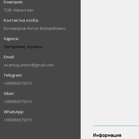
ТОВ «Авантаж»
Бочеваров Антон Валерійович
Запоріжжя, Україна
avantag.anton@gmail.com
+380969379315
+380969379315
+380969379315
Информация