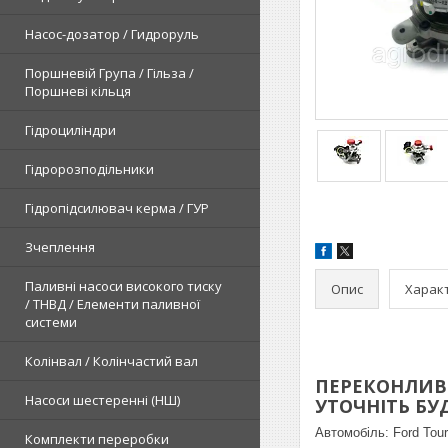
Насос-дозатор / Гидроруль
Поршневій Група / Гільза /
Поршневі кільця
Гідроциліндри
Гідророзподільники
Гідропідсилювач керма / ГУР
Зчеплення
Паливні насоси високого тиску
Опис
Харак
/ ТНВД / Елементи паливної
системи
Колінвал / Колінчастий вал
ПЕРЕКОНЛИВЕ
Насоси шестеренні (НШ)
УТОЧНІТЬ БУДЬ
Автомобіль:
Ford Tour
Комплекти переробки