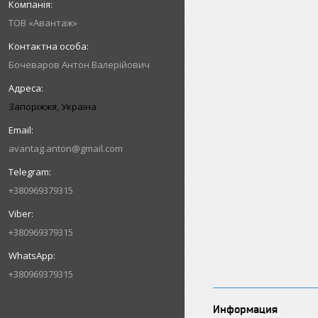
ТОВ «Авантаж»
Бочеваров Антон Валерійович
Запоріжжя, Україна
avantag.anton@gmail.com
+380969379315
+380969379315
+380969379315
Информация