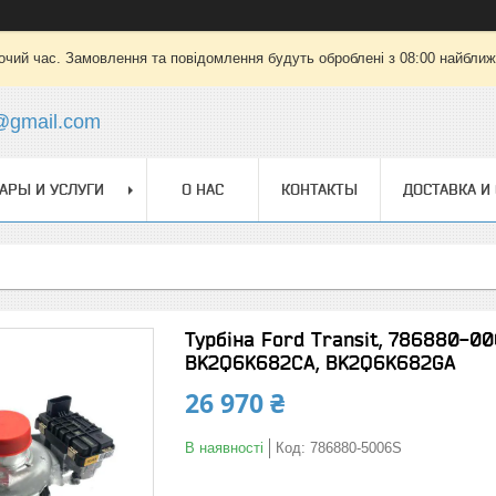
очий час. Замовлення та повідомлення будуть оброблені з 08:00 найближч
@gmail.com
АРЫ И УСЛУГИ
О НАС
КОНТАКТЫ
ДОСТАВКА И
Турбіна Ford Transit, 786880-00
BK2Q6K682CA, BK2Q6K682GA
26 970 ₴
В наявності
Код:
786880-5006S