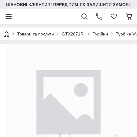
ШАНОВНІ КЛІЄНТИ!!! ПЕРЕД ТИМ ЯК ЗАЛИШИТИ ЗАМОВЛЕН
Товари та послуги
GTX2871R,
Турбіни
Турбіна V