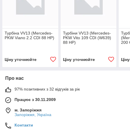
Турбіна VV13 (Mercedes-
Турбіни VV13 (Mercedes-
Турб
PKW Viano 2.2 CDI 88 HP)
PKW Vito 109 CDI (W639)
(Mer
88 HP)
200 
Ціну уточнюйте
Ціну уточнюйте
Цін
Про нас
97% позитивних з 32 відгуків за рік
Працює з 30.11.2009
м. Запоріжжя
Запоріжжя, Україна
Контакти