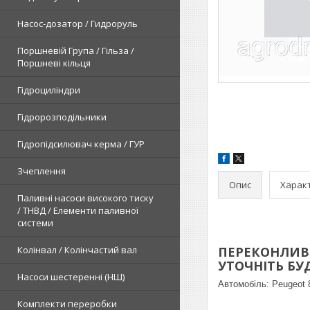
Насос-дозатор / Гидроруль
Поршневій Група / Гільза /
Поршневі кільця
Гідроциліндри
Гідророзподільники
Гідропідсилювач керма / ГУР
Зчеплення
Опис
Харак
Паливні насоси високого тиску
/ ТНВД / Елементи паливної
системи
Колінвал / Колінчастий вал
ПЕРЕКОНЛИВЕ
УТОЧНІТЬ БУДЬ
Насоси шестеренні (НШ)
Автомобіль:
Peugeot 8
Комплекти переробки