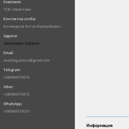
ТОВ «Авантаж»
Бочеваров Антон Валерійович
Запоріжжя, Україна
avantag.anton@gmail.com
+380969379315
+380969379315
+380969379315
Информация