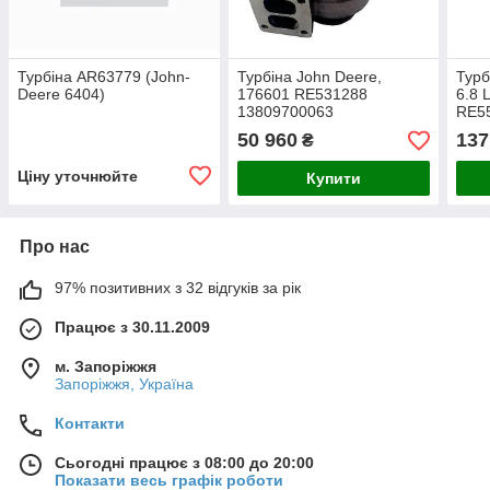
Турбіна AR63779 (John-
Турбіна John Deere,
Турб
Deere 6404)
176601 RE531288
6.8 
13809700063
RE55
13809700114 джон дир
1280
50 960
137
₴
177349 177350 177514
1280
176616 SE501681
128
Ціну уточнюйте
Купити
DZ107131
Про нас
97% позитивних з 32 відгуків за рік
Працює з 30.11.2009
м. Запоріжжя
Запоріжжя, Україна
Контакти
Сьогодні працює з 08:00 до 20:00
Показати весь графік роботи