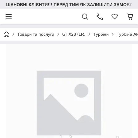
ШАНОВНІ КЛІЄНТИ!!! ПЕРЕД ТИМ ЯК ЗАЛИШИТИ ЗАМОВЛЕН
Товари та послуги
GTX2871R,
Турбіни
Турбіна A