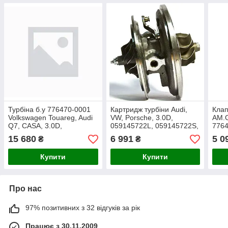
Турбіна б.у 776470-0001
Картридж турбіни Audi,
Клап
Volkswagen Touareg, Audi
VW, Porsche, 3.0D,
AM.
Q7, CASA, 3.0D,
059145722L, 059145722S,
7764
059145722R, 776470-
059145721B, 769909-
0003
15 680
6 991
5 0
₴
₴
5003S, 776470-5001S
0010, 776469-0004
7764
7699
Купити
Купити
Про нас
97% позитивних з 32 відгуків за рік
Працює з 30.11.2009