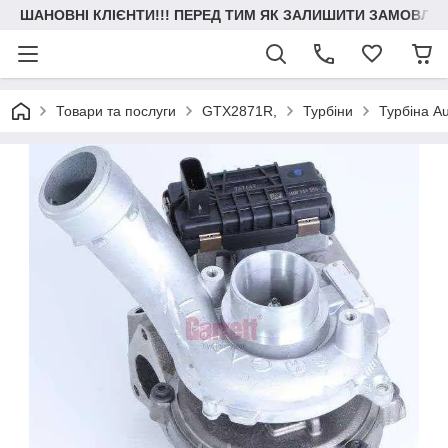
ШАНОВНІ КЛІЄНТИ!!! ПЕРЕД ТИМ ЯК ЗАЛИШИТИ ЗАМОВЛЕН
Товари та послуги
GTX2871R,
Турбіни
Турбіна A