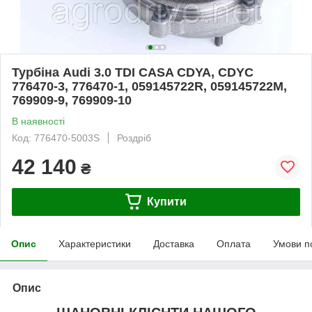
Турбіна Audi 3.0 TDI CASA CDYA, CDYC
776470-3, 776470-1, 059145722R, 059145722M,
769909-9, 769909-10
В наявності
Код: 776470-5003S
Роздріб
42 140
₴
Купити
Опис
Характеристики
Доставка
Оплата
Умови п
Опис