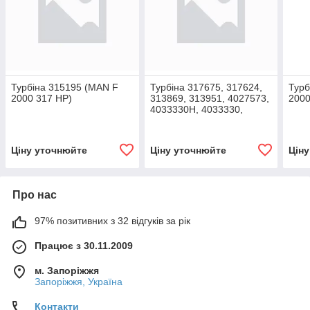
Турбіна 315195 (MAN F
Турбіна 317675, 317624,
Турб
2000 317 HP)
313869, 313951, 4027573,
2000
4033330H, 4033330,
228TC14671000 (MAN F
2000 E 400 HP)
Ціну уточнюйте
Ціну уточнюйте
Цін
Про нас
97% позитивних з 32 відгуків за рік
Працює з 30.11.2009
м. Запоріжжя
Запоріжжя, Україна
Контакти