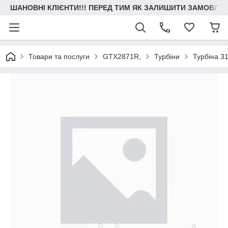
ШАНОВНІ КЛІЄНТИ!!! ПЕРЕД ТИМ ЯК ЗАЛИШИТИ ЗАМОВЛЕН
Товари та послуги
GTX2871R,
Турбіни
Турбіна 3