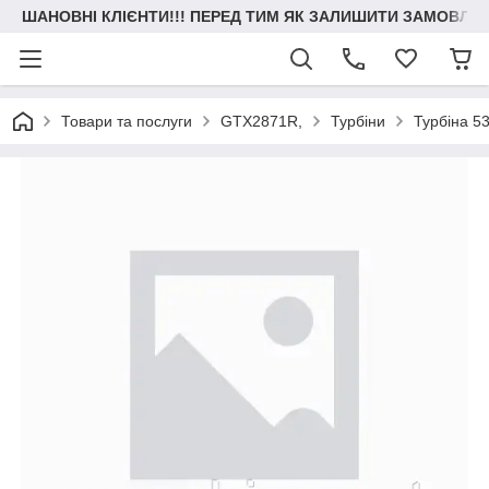
ШАНОВНІ КЛІЄНТИ!!! ПЕРЕД ТИМ ЯК ЗАЛИШИТИ ЗАМОВЛЕН
Товари та послуги
GTX2871R,
Турбіни
Турбіна 5