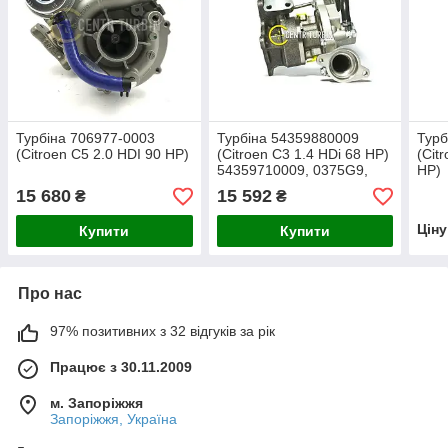
Турбіна 706977-0003
Турбіна 54359880009
Турб
(Citroen C5 2.0 HDI 90 HP)
(Citroen C3 1.4 HDi 68 HP)
(Cit
54359710009, 0375G9,
HP)
0375K0
15 680
15 592
₴
₴
Цін
Купити
Купити
Про нас
97% позитивних з 32 відгуків за рік
Працює з 30.11.2009
м. Запоріжжя
Запоріжжя, Україна