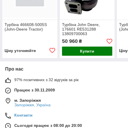
Турбіна 466608-5005S
Турбіна John Deere,
Турб
(John-Deere Tractor)
176601 RE531288
(Joh
13809700063
13809700114 джон дир
50 960
₴
177349 177350 177514
176616 SE501681
Ціну уточнюйте
Цін
Купити
DZ107131
Про нас
97% позитивних з 32 відгуків за рік
Працює з 30.11.2009
м. Запоріжжя
Запоріжжя, Україна
Контакти
Сьогодні працює з 08:00 до 20:00