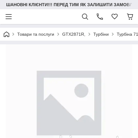
ШАНОВНІ КЛІЄНТИ!!! ПЕРЕД ТИМ ЯК ЗАЛИШИТИ ЗАМОВЛЕН
Товари та послуги
GTX2871R,
Турбіни
Турбіна 7