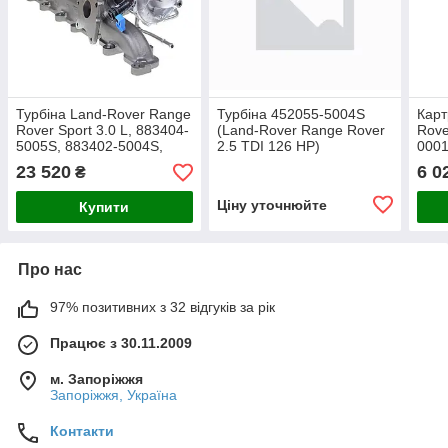
Турбіна Land-Rover Range
Турбіна 452055-5004S
Карт
Rover Sport 3.0 L, 883404-
(Land-Rover Range Rover
Rove
5005S, 883402-5004S,
2.5 TDI 126 HP)
0001
883404-0005, 883402-
7125
23 520
6 0
₴
0004, 883404-5, 883402-4
0004
Ціну уточнюйте
Купити
Про нас
97% позитивних з 32 відгуків за рік
Працює з 30.11.2009
м. Запоріжжя
Запоріжжя, Україна
Контакти