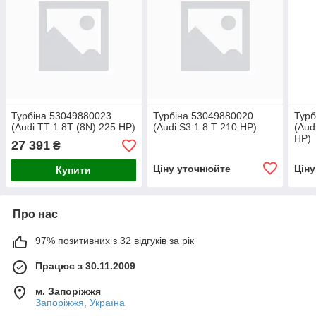
Турбіна 53049880023
Турбіна 53049880020
Турб
(Audi TT 1.8T (8N) 225 HP)
(Audi S3 1.8 T 210 HP)
(Aud
HP)
27 391
₴
Ціну уточнюйте
Цін
Купити
Про нас
97% позитивних з 32 відгуків за рік
Працює з 30.11.2009
м. Запоріжжя
Запоріжжя, Україна