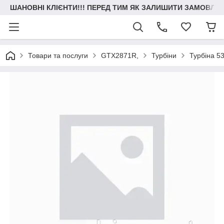
ШАНОВНІ КЛІЄНТИ!!! ПЕРЕД ТИМ ЯК ЗАЛИШИТИ ЗАМОВЛЕН
Товари та послуги
GTX2871R,
Турбіни
Турбіна 5