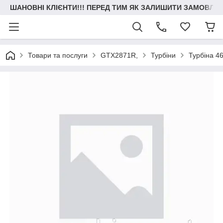
ШАНОВНІ КЛІЄНТИ!!! ПЕРЕД ТИМ ЯК ЗАЛИШИТИ ЗАМОВЛЕН
Товари та послуги
GTX2871R,
Турбіни
Турбіна 46