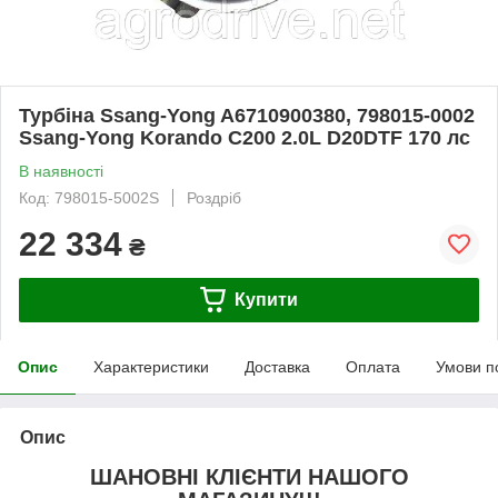
Турбіна Ssang-Yong A6710900380, 798015-0002
Ssang-Yong Korando C200 2.0L D20DTF 170 лс
В наявності
Код: 798015-5002S
Роздріб
22 334
₴
Купити
Опис
Характеристики
Доставка
Оплата
Умови п
Опис
ШАНОВНІ КЛІЄНТИ НАШОГО