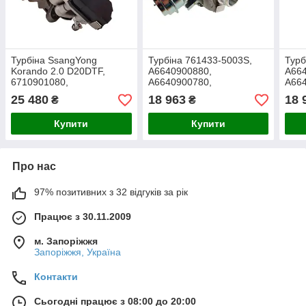
Турбіна SsangYong
Турбіна 761433-5003S,
Турб
Korando 2.0 D20DTF,
A6640900880,
A66
6710901080,
A6640900780,
A664
A6710901080,
6640900880, 6640900780,
Acty
25 480
18 963
18 
₴
₴
54409700015,
Ssang-Yong Kyron 2.0 Xdi
54409880015
Купити
Купити
Про нас
97% позитивних з 32 відгуків за рік
Працює з 30.11.2009
м. Запоріжжя
Запоріжжя, Україна
Контакти
Сьогодні працює з 08:00 до 20:00