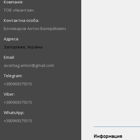
ТОВ «Авантаж»
Бочеваров Антон Валерійович
Запоріжжя, Україна
avantag.anton@gmail.com
+380969379315
+380969379315
+380969379315
Информация