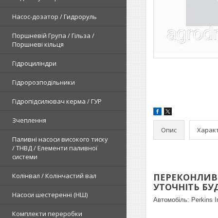
Насос-дозатор / Гидроруль
Поршневій Група / Гільза /
Поршневі кільця
Гідроциліндри
Гідророзподільники
Гідропідсилювач керма / ГУР
Зчеплення
Опис
Харак
Паливні насоси високого тиску
/ ТНВД / Елементи паливної
системи
Колінвал / Колінчастий вал
ПЕРЕКОНЛИВЕ
УТОЧНІТЬ БУДЬ
Насоси шестеренні (НШ)
Автомобіль:
Perkins I
Комплекти переробки