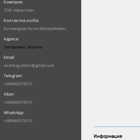
ТОВ «Авантаж»
Бочеваров Антон Валерійович
Запоріжжя, Україна
avantag.anton@gmail.com
+380969379315
+380969379315
+380969379315
Информация