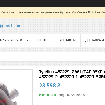
робочий час. Замовлення та повідомлення будуть оброблені з 08:00 найбли
@gmail.com
АРЫ И УСЛУГИ
О НАС
КОНТАКТЫ
ДОСТАВКА И
Турбіна 452229-0001 (DAF 95XF 4
452229-2, 452229-1, 452229-500
23 598 ₴
В наявності
Код:
452229-5001S