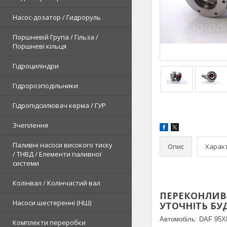
Насос-дозатор / Гидроруль
Поршневій Група / Гільза /
Поршневі кільця
Гідроциліндри
Гідророзподільники
Гідропідсилювач керма / ГУР
Зчеплення
Паливні насоси високого тиску
Опис
Харак
/ ТНВД / Елементи паливної
системи
Колінвал / Колінчастий вал
ПЕРЕКОНЛИВЕ
Насоси шестеренні (НШ)
УТОЧНІТЬ БУДЬ
Автомобіль:
DAF 95XF
Комплекти переробки