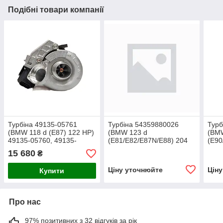
Подібні товари компанії
Турбіна 49135-05761
Турбіна 54359880026
Турб
(BMW 118 d (E87) 122 HP)
(BMW 123 d
(BM
49135-05760, 49135-
(E81/E82/E87N/E88) 204
(E90
05730, 49135-05720
HP)
HP)
15 680
₴
Ціну уточнюйте
Цін
Купити
Про нас
97% позитивних з 32 відгуків за рік