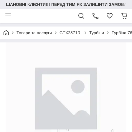
ШАНОВНІ КЛІЄНТИ!!! ПЕРЕД ТИМ ЯК ЗАЛИШИТИ ЗАМОВЛЕН
Товари та послуги
GTX2871R,
Турбіни
Турбіна 7