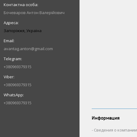
Бочеваров Антон Валерійович
Запоріжжя, Україна
avantag.anton@gmail.com
+380969379315
+380969379315
+380969379315
Информация
Сведения о компани