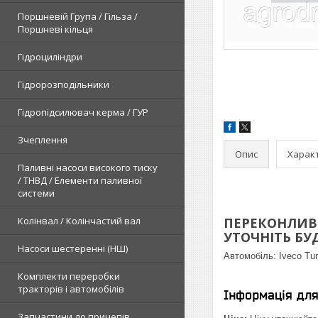
Поршневій Група / Гільза /
Поршневі кільця
Гідроциліндри
Гідророзподільники
Гідропідсилювач керма / ГУР
Зчеплення
Опис
Харак
Паливні насоси високого тиску
/ ТНВД / Елементи паливної
системи
Колінвал / Колінчастий вал
ПЕРЕКОНЛИВЕ
УТОЧНІТЬ БУДЬ
Насоси шестеренні (НШ)
Автомобіль:
Iveco Tur
Комплекти переробки
тракторів і автомобілів
Інформація дл
Запчастини до причепів