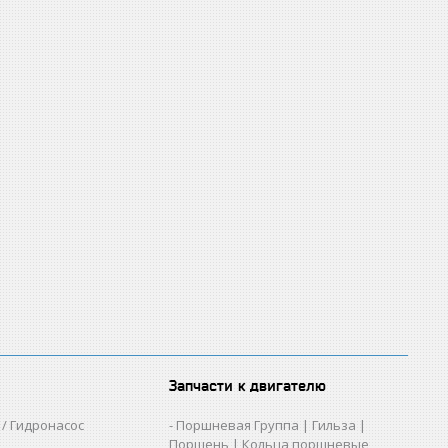
Запчасти к двигателю
/ Гидронасос
Поршневая Группа | Гильза |
Поршень | Кольца поршневые