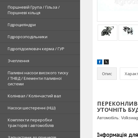
Поршневій Група / Гільза /
Поршневі кільця
Гідроциліндри
Гідророзподільники
Гідропідсилювач керма / ГУР
Зчеплення
Паливні насоси високого тиску
Опис
Харак
/ ТНВД / Елементи паливної
системи
Колінвал / Колінчастий вал
ПЕРЕКОНЛИВЕ
Насоси шестеренні (НШ)
УТОЧНІТЬ БУДЬ
Автомобіль:
Volkswag
Комплекти переробки
тракторів і автомобілів
Інформація дл
Запчастини до причепів