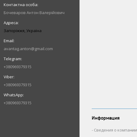
Бочеваров Антон Валерійович
Запоріжжя, Україна
avantag.anton@gmail.com
+380969379315
+380969379315
+380969379315
Информация
Сведения о компани