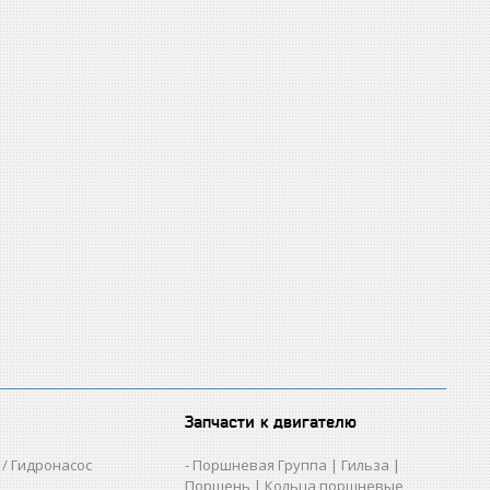
Запчасти к двигателю
/ Гидронасос
Поршневая Группа | Гильза |
Поршень | Кольца поршневые