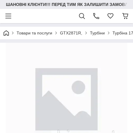
ШАНОВНІ КЛІЄНТИ!!! ПЕРЕД ТИМ ЯК ЗАЛИШИТИ ЗАМОВЛЕН
Товари та послуги
GTX2871R,
Турбіни
Турбіна 1