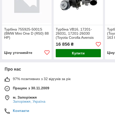
Турбіна 755925-5001S
Турбіна VB16, 17201-
Турб
(BMW Mini One D (R50) 88
26031, 17201-26030
(Toy
HP)
(Toyota Corolla Avensis
163 
RAV4 Auris 2.2 D-4D, 2AD-
16 856
₴
FHV, 177 HP)
Ціну уточнюйте
Цін
Купити
Про нас
97% позитивних з 32 відгуків за рік
Працює з 30.11.2009
м. Запоріжжя
Запоріжжя, Україна
Контакти