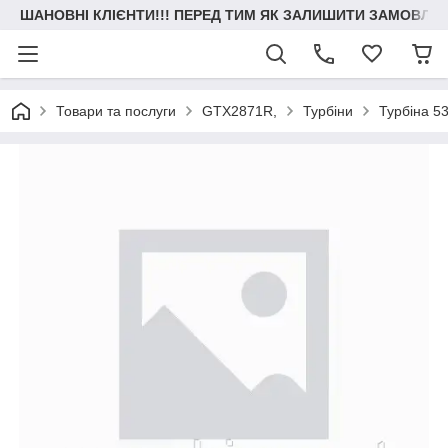
ШАНОВНІ КЛІЄНТИ!!! ПЕРЕД ТИМ ЯК ЗАЛИШИТИ ЗАМОВЛЕН
Товари та послуги
GTX2871R,
Турбіни
Турбіна 5