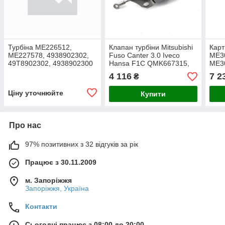
Турбіна ME226512,
Клапан турбіни Mitsubishi
Карт
ME227578, 4938902302,
Fuso Canter 3.0 Iveco
ME3
49T8902302, 4938902300
Hansa F1C QMK667315,
ME3
Mitsubishi Fuso Canter
QMK667939, QQC000038,
4917
4 116
7 2
₴
4M50T D
QQC000387 04359632,
0271
504371348
491
Ціну уточнюйте
Купити
Про нас
97% позитивних з 32 відгуків за рік
Працює з 30.11.2009
м. Запоріжжя
Запоріжжя, Україна
Контакти
Сьогодні працює з 08:00 до 20:00