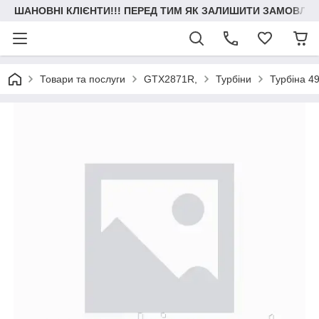
ШАНОВНІ КЛІЄНТИ!!! ПЕРЕД ТИМ ЯК ЗАЛИШИТИ ЗАМОВЛЕН
Товари та послуги
GTX2871R,
Турбіни
Турбіна 49