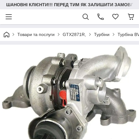
ШАНОВНІ КЛІЄНТИ!!! ПЕРЕД ТИМ ЯК ЗАЛИШИТИ ЗАМОВЛЕН
Товари та послуги
GTX2871R,
Турбіни
Турбіна B