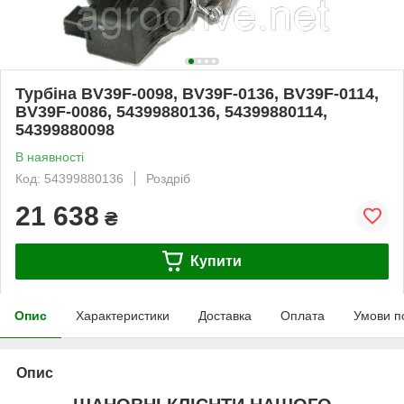
Турбіна BV39F-0098, BV39F-0136, BV39F-0114,
BV39F-0086, 54399880136, 54399880114,
54399880098
В наявності
Код: 54399880136
Роздріб
21 638
₴
Купити
Опис
Характеристики
Доставка
Оплата
Умови п
Опис