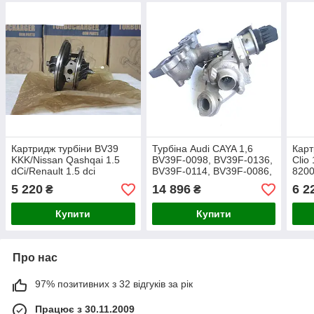
Картридж турбіни BV39
Турбіна Audi CAYA 1,6
Карт
KKK/Nissan Qashqai 1.5
BV39F-0098, BV39F-0136,
Clio
dCi/Renault 1.5 dci
BV39F-0114, BV39F-0086,
8200
54399880098,
AM.B
5 220
14 896
6 2
₴
₴
54399700098,
070-
54399880086,
Купити
Купити
54399700086
Про нас
97% позитивних з 32 відгуків за рік
Працює з 30.11.2009