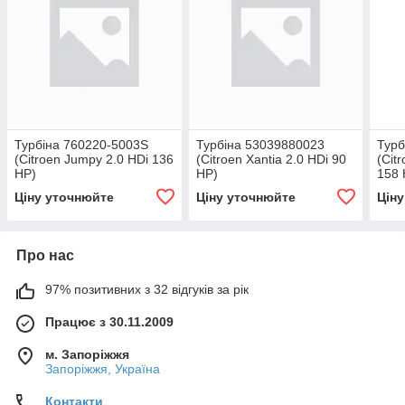
Турбіна 760220-5003S
Турбіна 53039880023
Турб
(Citroen Jumpy 2.0 HDi 136
(Citroen Xantia 2.0 HDi 90
(Cit
HP)
HP)
158 
Ціну уточнюйте
Ціну уточнюйте
Цін
Про нас
97% позитивних з 32 відгуків за рік
Працює з 30.11.2009
м. Запоріжжя
Запоріжжя, Україна
Контакти