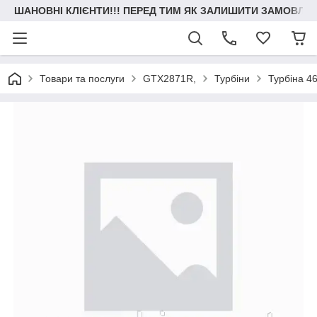
ШАНОВНІ КЛІЄНТИ!!! ПЕРЕД ТИМ ЯК ЗАЛИШИТИ ЗАМОВЛЕН
Товари та послуги
GTX2871R,
Турбіни
Турбіна 4