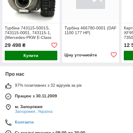
Турбіна 743115-5001S,
Турбіна 466780-0001 (DAF
Карт
743115-0001, 743115-1,
1100 177 HP)
XF9
(Mercedes-PKW E-Class
7350
280 CDI (W211) 177 HP)
0002
29 498
12 
₴
7216
0005
Ціну уточнюйте
Купити
Про нас
97% позитивних з 32 відгуків за рік
Працює з 30.11.2009
м. Запоріжжя
Запоріжжя, Україна
Контакти
Сьогодні працює з 08:00 до 20:00