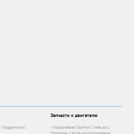
Запчасти к двигателю
/ Гидронасос
Поршневая Группа | Гильза |
Поршень | Кольца поршневые