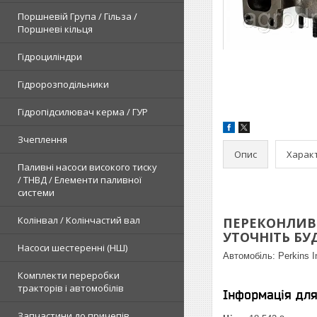
Поршневій Група / Гільза /
Поршневі кільця
Гідроциліндри
Гідророзподільники
Гідропідсилювач керма / ГУР
Зчеплення
Опис
Харак
Паливні насоси високого тиску
/ ТНВД / Елементи паливної
системи
Колінвал / Колінчастий вал
ПЕРЕКОНЛИВЕ
УТОЧНІТЬ БУДЬ
Насоси шестеренні (НШ)
Автомобіль:
Perkins I
Комплекти переробки
тракторів і автомобілів
Інформація дл
Запчастини до причепів