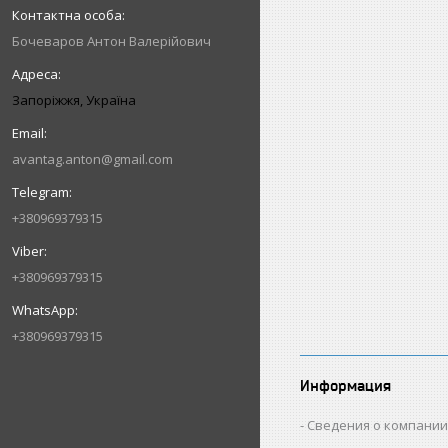
Бочеваров Антон Валерійович
Запоріжжя, Україна
avantag.anton@gmail.com
+380969379315
+380969379315
+380969379315
Информация
Сведения о компани