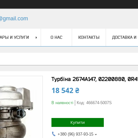
@gmail.com
АРЫ И УСЛУГИ
О НАС
КОНТАКТЫ
ДОСТАВКА И
Турбіна 2674A147, 02200880, 0R45
18 542 ₴
В наявності
Код:
466674-5007S
Купити
+380 (96) 937-93-15