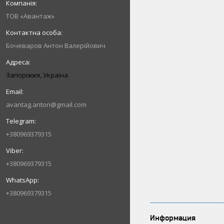
ТОВ «Авантаж»
Бочеваров Антон Валерійович
Запоріжжя, Україна
avantag.anton@gmail.com
+380969379315
+380969379315
+380969379315
Информация