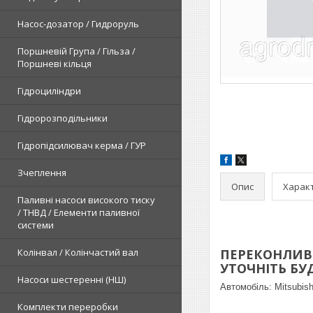
Насос-дозатор / Гидроруль
Поршневій Група / Гільза /
Поршневі кільця
Гідроциліндри
Гідророзподільники
Гідропідсилювач керма / ГУР
Зчеплення
Опис
Харак
Паливні насоси високого тиску
/ ТНВД / Елементи паливної
системи
Колінвал / Колінчастий вал
ПЕРЕКОНЛИВЕ
УТОЧНІТЬ БУДЬ
Насоси шестеренні (НШ)
Автомобіль:
Mitsubish
Комплекти переробки