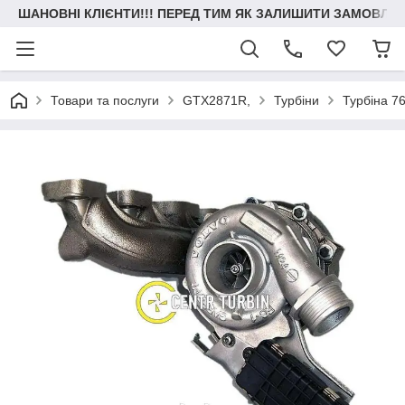
ШАНОВНІ КЛІЄНТИ!!! ПЕРЕД ТИМ ЯК ЗАЛИШИТИ ЗАМОВЛЕН
Товари та послуги
GTX2871R,
Турбіни
Турбіна 7