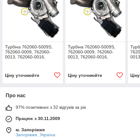
Турбіна 762060-5009S,
Турбіна 762060-5009S,
Турб
762060-0009, 762060-
762060-0009, 762060-
7620
0013, 762060-0016,
0013, 762060-0016,
0013
762060-0008, 762060-
762060-0008, 762060-
7620
0006 (Volvo-PKW S70 2.4
0006 (Volvo-PKW XC90 2.4
0006
D5 180 HP)
D5 180 HP)
D5 1
Ціну уточнюйте
Ціну уточнюйте
Цін
Про нас
97% позитивних з 32 відгуків за рік
Працює з 30.11.2009
м. Запоріжжя
Запоріжжя, Україна