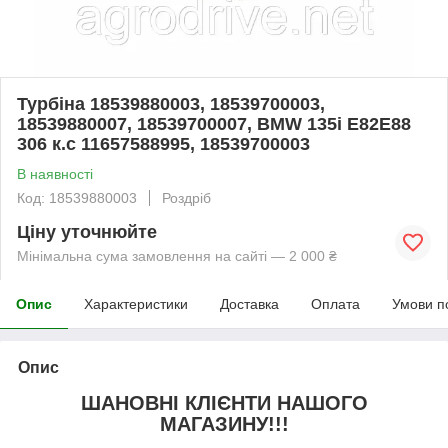
Турбіна 18539880003, 18539700003,
18539880007, 18539700007, BMW 135i E82E88
306 к.с 11657588995, 18539700003
В наявності
Код: 18539880003
Роздріб
Ціну уточнюйте
Мінімальна сума замовлення на сайті — 2 000 ₴
Опис
Характеристики
Доставка
Оплата
Умови п
Опис
ШАНОВНІ КЛІЄНТИ НАШОГО
МАГАЗИНУ!!!