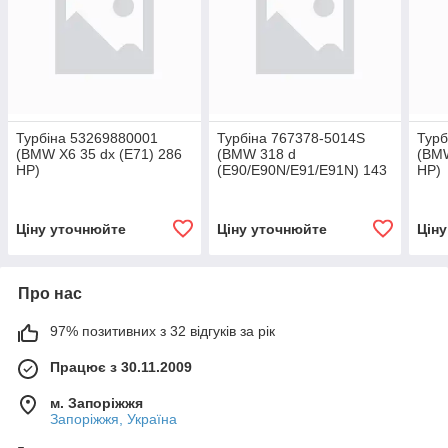
Турбіна 53269880001
Турбіна 767378-5014S
Турб
(BMW X6 35 dx (E71) 286
(BMW 318 d
(BMW
HP)
(E90/E90N/E91/E91N) 143
HP)
HP)
Ціну уточнюйте
Ціну уточнюйте
Цін
Про нас
97% позитивних з 32 відгуків за рік
Працює з 30.11.2009
м. Запоріжжя
Запоріжжя, Україна