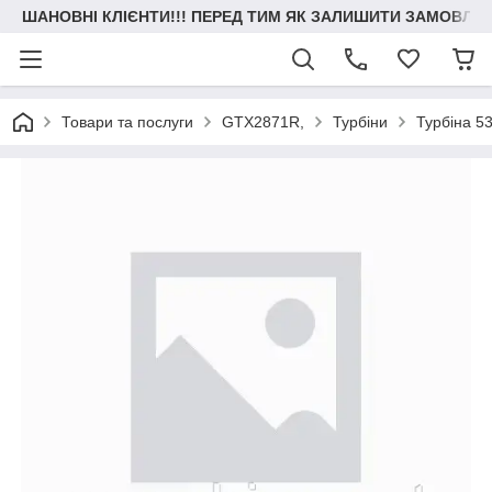
ШАНОВНІ КЛІЄНТИ!!! ПЕРЕД ТИМ ЯК ЗАЛИШИТИ ЗАМОВЛЕН
Товари та послуги
GTX2871R,
Турбіни
Турбіна 5