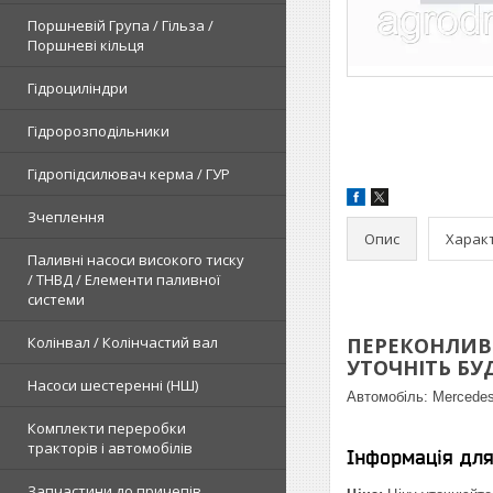
Поршневій Група / Гільза /
Поршневі кільця
Гідроциліндри
Гідророзподільники
Гідропідсилювач керма / ГУР
Зчеплення
Опис
Харак
Паливні насоси високого тиску
/ ТНВД / Елементи паливної
системи
Колінвал / Колінчастий вал
ПЕРЕКОНЛИВЕ
УТОЧНІТЬ БУДЬ
Насоси шестеренні (НШ)
Автомобіль:
Mercedes
Комплекти переробки
тракторів і автомобілів
Інформація дл
Запчастини до причепів