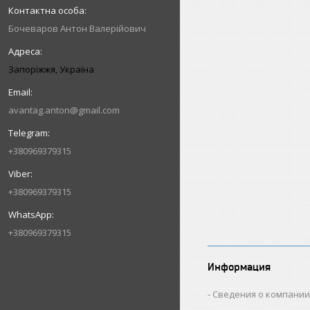
Бочеваров Антон Валерійович
Запоріжжя, Україна
avantag.anton@gmail.com
+380969379315
+380969379315
+380969379315
Информация
Сведения о компани