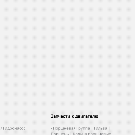
Запчасти к двигателю
/ Гидронасос
Поршневая Группа | Гильза |
Поршень | Кольца поршневые