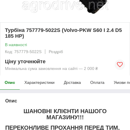
Турбіна 757779-5022S (Volvo-PKW S60 I 2.4 D5
185 HP)
В наявності
Код: 757779-5022S
Роздріб
Ціну уточнюйте
Мінімальна сума замовлення на сайті — 2 000 ₴
Опис
Характеристики
Доставка
Оплата
Умови п
Опис
ШАНОВНІ КЛІЄНТИ НАШОГО
МАГАЗИНУ!!!
ПЕРЕКОНЛИВЕ ПРОХАННЯ ПЕРЕД ТИМ,