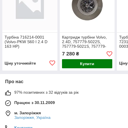
Турбіна 716214-0001
Картридж турбіни Volvo,
Турб
(Volvo-PKW S60 I 2.4 D
2.4D, 757779-5022S,
7231
163 HP)
757779-5021S, 757779-
0003
5020S, 757779-5010S,
7231
7 280
₴
757779-0004
(Vol
163 
Ціну уточнюйте
Цін
Купити
Про нас
97% позитивних з 32 відгуків за рік
Працює з 30.11.2009
м. Запоріжжя
Запоріжжя, Україна
Контакти