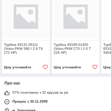
Турбіна 49131-05111
Турбіна 49189-01455
Турб
(Volvo-PKW S80 I 2.8 T6
(Volvo-PKW C70 I 2.0 T
8310
272 HP)
226 HP)
9454
(Vol
163 
Ціну уточнюйте
Ціну уточнюйте
Цін
Про нас
97% позитивних з 32 відгуків за рік
Працює з 30.11.2009
м. Запоріжжя