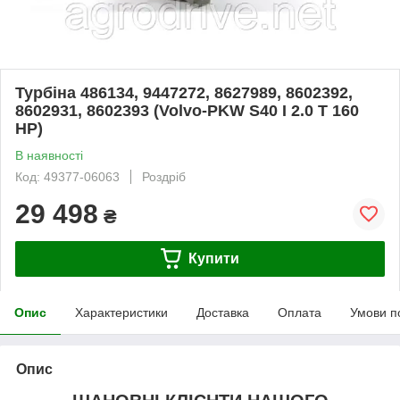
Турбіна 486134, 9447272, 8627989, 8602392,
8602931, 8602393 (Volvo-PKW S40 I 2.0 T 160
HP)
В наявності
Код: 49377-06063
Роздріб
29 498
₴
Купити
Опис
Характеристики
Доставка
Оплата
Умови п
Опис