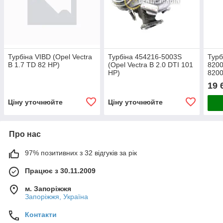
Турбіна VIBD (Opel Vectra
Турбіна 454216-5003S
Турб
B 1.7 TD 82 HP)
(Opel Vectra B 2.0 DTI 101
820
HP)
8200
5003
19 
2.0 
Ціну уточнюйте
Ціну уточнюйте
Про нас
97% позитивних з 32 відгуків за рік
Працює з 30.11.2009
м. Запоріжжя
Запоріжжя, Україна
Контакти