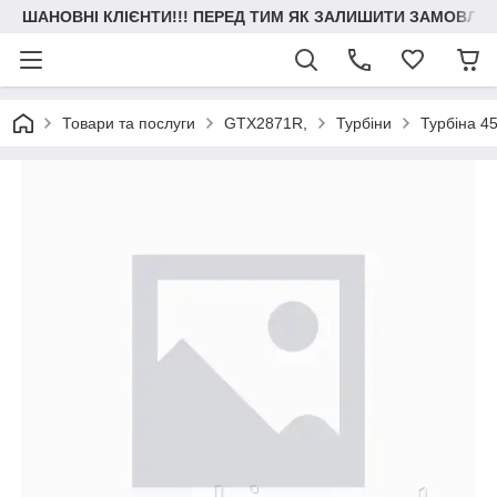
ШАНОВНІ КЛІЄНТИ!!! ПЕРЕД ТИМ ЯК ЗАЛИШИТИ ЗАМОВЛЕН
Товари та послуги
GTX2871R,
Турбіни
Турбіна 45