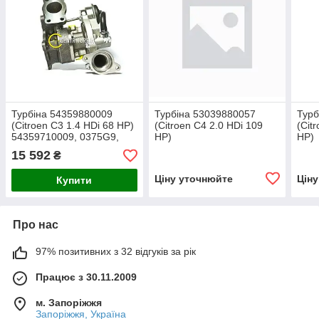
Турбіна 54359880009
Турбіна 53039880057
Турб
(Citroen C3 1.4 HDi 68 HP)
(Citroen C4 2.0 HDi 109
(Cit
54359710009, 0375G9,
HP)
HP)
0375K0
15 592
₴
Ціну уточнюйте
Цін
Купити
Про нас
97% позитивних з 32 відгуків за рік
Працює з 30.11.2009
м. Запоріжжя
Запоріжжя, Україна