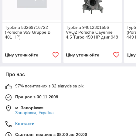
Турбіна 53269716722
Турбіна 94812301556
Турб
(Porsche 959 Gruppe B
VVQ2 Porsche Cayenne
(Por
401 HP)
4.5 Turbo 450 HP двиг 948
449 
F51CAD-S0067B, F51CAD-
S0067G
Ціну уточнюйте
Ціну уточнюйте
Цін
Про нас
97% позитивних з 32 відгуків за рік
Працює з 30.11.2009
м. Запоріжжя
Запоріжжя, Україна
Контакти
Сьогодні працює з 08:00 до 20:00