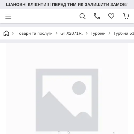
ШАНОВНІ КЛІЄНТИ!!! ПЕРЕД ТИМ ЯК ЗАЛИШИТИ ЗАМОВЛЕН
Товари та послуги
GTX2871R,
Турбіни
Турбіна 5