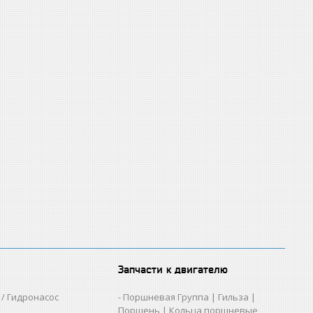
Запчасти к двигателю
/ Гидронасос
Поршневая Группа | Гильза |
Поршень | Кольца поршневые