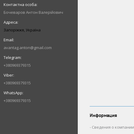
Бочеваров Антон Валерійович
Запоріжжя, Україна
avantag.anton@gmail.com
+380969379315
+380969379315
+380969379315
Информация
Сведения о компани