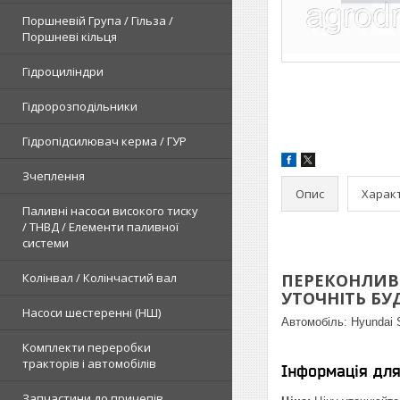
Поршневій Група / Гільза /
Поршневі кільця
Гідроциліндри
Гідророзподільники
Гідропідсилювач керма / ГУР
Зчеплення
Опис
Харак
Паливні насоси високого тиску
/ ТНВД / Елементи паливної
системи
Колінвал / Колінчастий вал
ПЕРЕКОНЛИВЕ
УТОЧНІТЬ БУДЬ
Насоси шестеренні (НШ)
Автомобіль:
Hyundai 
Комплекти переробки
тракторів і автомобілів
Інформація дл
Запчастини до причепів