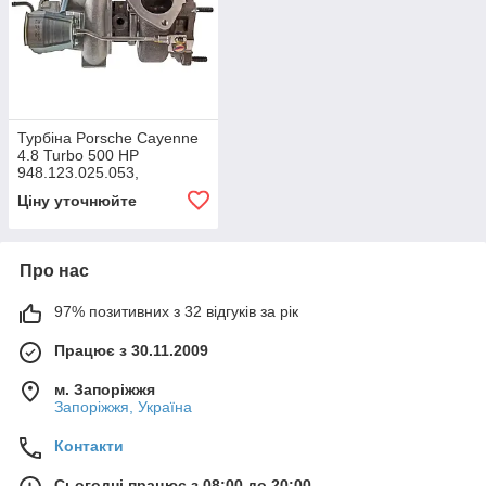
Турбіна Porsche Cayenne
4.8 Turbo 500 HP
948.123.025.053,
948.123.025.054,
Ціну уточнюйте
948.123.025.053,
948.123.025.052,
948.123.025
Про нас
97% позитивних з 32 відгуків за рік
Працює з 30.11.2009
м. Запоріжжя
Запоріжжя, Україна
Контакти
Сьогодні працює з 08:00 до 20:00