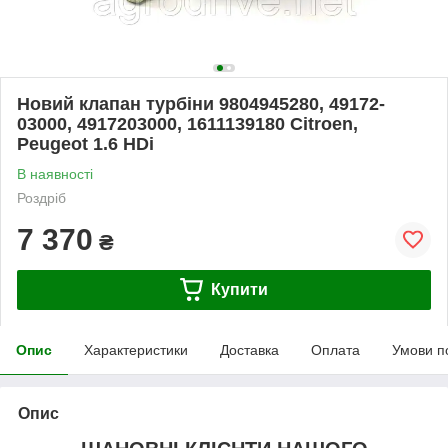
Новий клапан турбіни 9804945280, 49172-
03000, 4917203000, 1611139180 Citroen,
Peugeot 1.6 HDi
В наявності
Роздріб
7 370
₴
Купити
Опис
Характеристики
Доставка
Оплата
Умови п
Опис