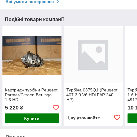
Всі умови повернення
Подібні товари компанії
Картридж турбіни Peugeot
Турбіна 0375Q1 (Peugeot
Турб
Partner/Citroen Berlingo
407 3.0 V6 HDi FAP 240
1.6 
1.6 HDI
HP)
491
5 220
10 
₴
Ціну уточнюйте
Купити