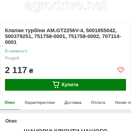
Клапан турбіни AM.GT2256V-4, 5001855042,
500379251, 751758-0001, 751758-0002, 707114-
0001
В наявності
Роздріб
2 117
₴
Купити
Опис
Характеристики
Доставка
Оплата
Умови п
Опис