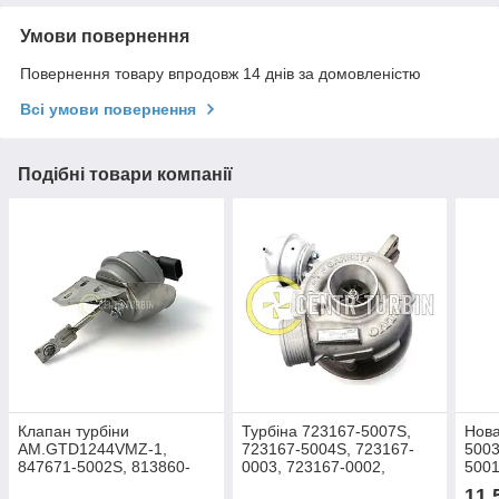
Умови повернення
Повернення товару впродовж 14 днів за домовленістю
Всі умови повернення
Подібні товари компанії
Клапан турбіни
Турбіна 723167-5007S,
Нова
AM.GTD1244VMZ-1,
723167-5004S, 723167-
5003
847671-5002S, 813860-
0003, 723167-0002,
5001
5003S, 847671-0002,
723167-0001, 723167-3
7071
11 