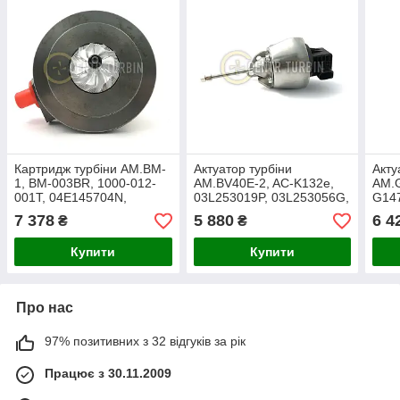
Картридж турбіни AM.BM-
Актуатор турбіни
Акту
1, BM-003BR, 1000-012-
AM.BV40E-2, AC-K132e,
AM.
001T, 04E145704N,
03L253019P, 03L253056G,
G14
04E145703Q,
03L253056T,
03G
7 378
5 880
6 4
₴
₴
04E145721L,
03L253056GX,
03G
030TC11001000, 030 TC
03L253056GV
03G
Купити
Купити
11001 000
03G
Про нас
97% позитивних з 32 відгуків за рік
Працює з 30.11.2009