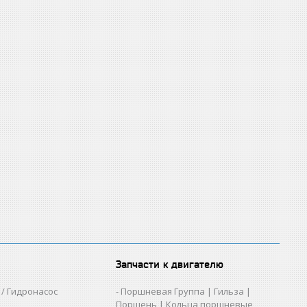
Запчасти к двигателю
/ Гидронасос
Поршневая Группа | Гильза |
Поршень | Кольца поршневые