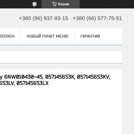
Кошик
+380 (96) 937-93-15
+380 (66) 577-75-51
 ОПЛАТА
НОВЫЙ ПУНКТ МЕНЮ
ГАРАНТИИ
у 6NW010430-45, 057145653K, 057145653KV,
653LV, 057145653LX