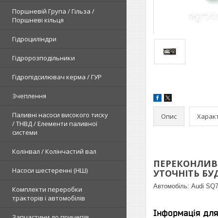
Поршневій Група / Гільза /
Поршневі кільця
Гідроциліндри
Гідророзподільники
Гідропідсилювач керма / ГУР
Зчеплення
Паливні насоси високого тиску
Опис
Харак
/ ТНВД / Елементи паливної
системи
Колінвал / Колінчастий вал
ПЕРЕКОНЛИВЕ
Насоси шестеренні (НШ)
УТОЧНІТЬ БУДЬ
Автомобіль:
Audi SQ7 
Комплекти переробки
тракторів і автомобілів
Інформація дл
Запчастини до причепів