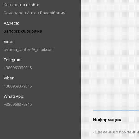
Бочеваров Антон Валерійович
Запоріжжя, Україна
avantag.anton@gmail.com
+380969379315
+380969379315
+380969379315
Информация
Сведения о компани