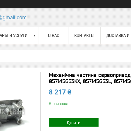
@gmail.com
АРЫ И УСЛУГИ
О НАС
КОНТАКТЫ
ДОСТАВКА И
Механічна частина сервопривод
057145653KX, 057145653L, 057145
8 217 ₴
В наявності
Купити